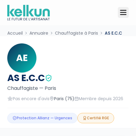
Accueil
Annuaire
Chauffagiste à Paris
AS E.C.C
AE
AS E.C.C
Chauffagiste
—
Paris
Pas encore d'avis
Paris
(75)
Membre depuis
2026
Protection Allianz — Urgences
Certifié RGE