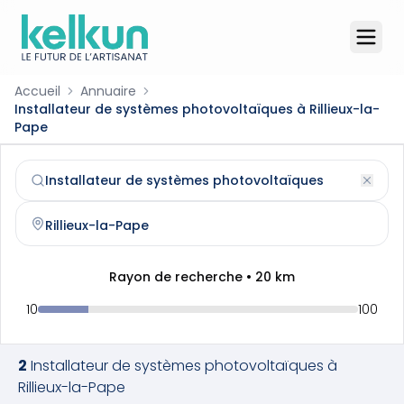
Accueil
Annuaire
Installateur de systèmes photovoltaïques à Rillieux-la-
Pape
Installateur de systèmes photovoltaïques
à
Rillieux-la-P
Trouvez et contactez un
installateur de systèmes photo
Rayon de recherche •
20
km
10
100
2
Installateur de systèmes photovoltaïques
à
Rillieux-la-Pape