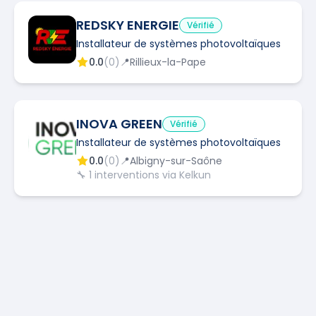
REDSKY ENERGIE
Vérifié
Installateur de systèmes photovoltaïques
0.0
(
0
)
📍
Rillieux-la-Pape
INOVA GREEN
Vérifié
Installateur de systèmes photovoltaïques
0.0
(
0
)
📍
Albigny-sur-Saône
🔧
1
interventions via Kelkun