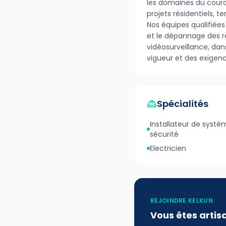
les domaines du couran
projets résidentiels, ter
Nos équipes qualifiées
et le dépannage des ré
vidéosurveillance, dan
vigueur et des exigen
Spécialités
Installateur de syst
sécurité
Electricien
REJOINDRE KELKUN
Vous êtes artis