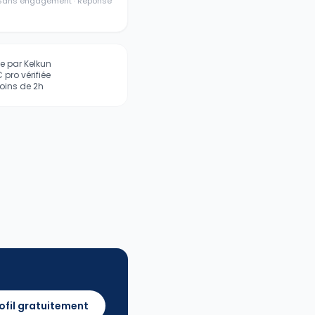
· Sans engagement · Réponse
iée par Kelkun
pro vérifiée
ins de 2h
ofil gratuitement