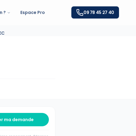
n ?
Espace Pro
09 78 45 27 40
EC
er ma demande