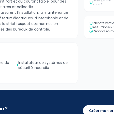
Devis gratuit 
t fort et du courant faible, pour des
sous 2h
tiaires et collectifs.
 assurent l’installation, la maintenance
seaux électriques, d’interphonie et de
Identité vérif
s le strict respect des normes en
Assurance RC 
ces des bureaux de contrôle.
Répond en mo
ème de
Installateur de systèmes de
sécurité incendie
an ?
Créer mon pr