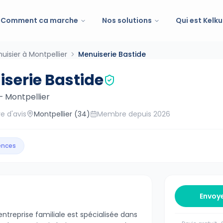
Comment ca marche
Nos solutions
Qui est Kelku
uisier à Montpellier
Menuiserie Bastide
serie Bastide
—
Montpellier
e d'avis
Montpellier
(34)
Membre depuis
2026
gences
Envoy
entreprise familiale est spécialisée dans