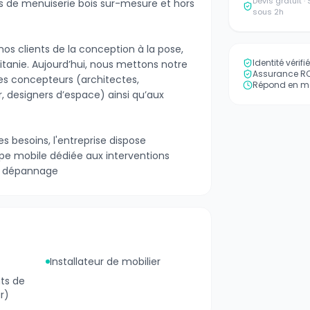
Devis gratuit 
ets de menuiserie bois sur-mesure et hors
sous 2h
 clients de la conception à la pose,
Identité vérif
tanie. Aujourd’hui, nous mettons notre
Assurance RC 
des concepteurs (architectes,
Répond en mo
r, designers d’espace) ainsi qu’aux
s besoins, l'entreprise dispose
e mobile dédiée aux interventions
de dépannage
Installateur de mobilier
ts de
r)