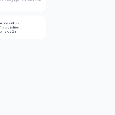
· Sans engagement · Réponse
iée par Kelkun
pro vérifiée
ins de 2h