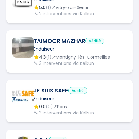
5.0
(
1
)
📍
Vitry-sur-Seine
🔧
2
interventions via Kelkun
TAIMOOR MAZHAR
Vérifié
Enduiseur
4.3
(
1
)
📍
Montigny-lès-Cormeilles
🔧
3
interventions via Kelkun
JE SUIS SAFE
Vérifié
Enduiseur
0.0
(
0
)
📍
Paris
🔧
3
interventions via Kelkun