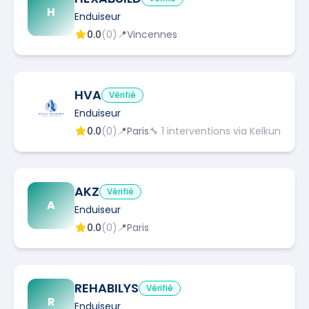
H
Enduiseur
0.0
(
0
)
📍
Vincennes
HVA
Vérifié
Enduiseur
0.0
(
0
)
📍
Paris
🔧
1
interventions via Kelkun
AKZ
Vérifié
A
Enduiseur
0.0
(
0
)
📍
Paris
REHABILYS
Vérifié
R
Enduiseur