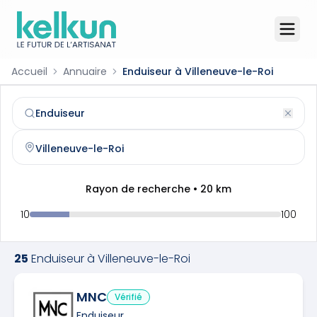
Accueil
Annuaire
Enduiseur à Villeneuve-le-Roi
Enduiseur
à
Villeneuve-le-Roi
(
94290
)
Trouvez et contactez un
enduiseur
qualifié à
Villeneuve-l
Rayon de recherche •
20
km
10
100
25
Enduiseur
à
Villeneuve-le-Roi
MNC
Vérifié
Enduiseur