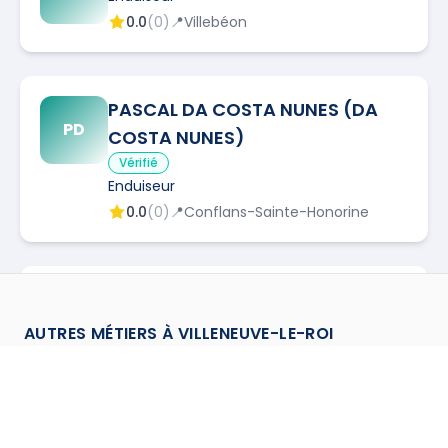
0.0
(
0
)
📍
Villebéon
PASCAL DA COSTA NUNES (DA
PD
COSTA NUNES)
Vérifié
Enduiseur
0.0
(
0
)
📍
Conflans-Sainte-Honorine
MW BTP
Vérifié
Enduiseur
AUTRES MÉTIERS À
VILLENEUVE-LE-ROI
0.0
(
0
)
📍
Sarcelles
Carreleur
à
Villeneuve Le Roi
→
Chauffagiste
à
Villeneuve Le Roi
→
dsbat
Vérifié