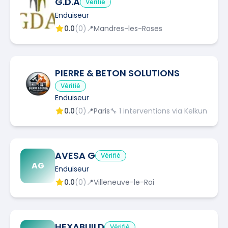
G.D.A
Vérifié
Enduiseur
0.0
(
0
)
📍
Mandres-les-Roses
PIERRE & BETON SOLUTIONS
Vérifié
Enduiseur
0.0
(
0
)
📍
Paris
🔧
1
interventions via Kelkun
AVESA G
Vérifié
AG
Enduiseur
0.0
(
0
)
📍
Villeneuve-le-Roi
HEXABUILD
Vérifié