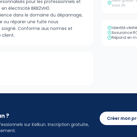
Devis gratuit 
ersonnalisés pour les professionnels et
sous 2h
té en électricité BRB2VH0.
érience dans le domaine du dépannage,
e ou réparer une fuite nous
Identité vérif
il soigné. Conforme aux normes et
Assurance RC 
client.
Répond en mo
an ?
Créer mon pr
ssionnels sur Kelkun. Inscription gratuite,
idement.