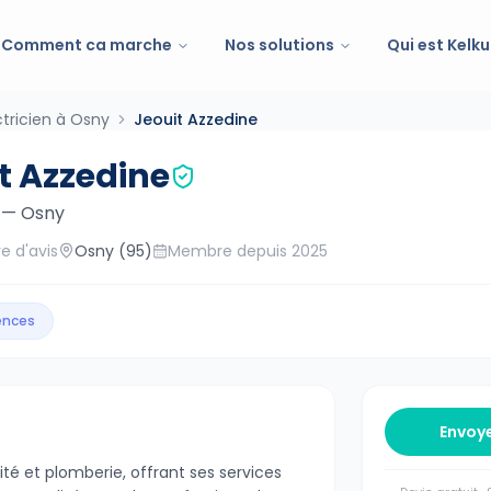
Comment ca marche
Nos solutions
Qui est Kelku
ctricien à Osny
Jeouit Azzedine
t Azzedine
—
Osny
e d'avis
Osny
(95)
Membre depuis
2025
gences
Envoy
ité et plomberie, offrant ses services