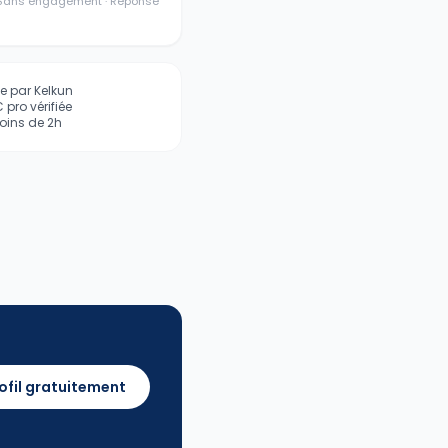
· Sans engagement · Réponse
iée par Kelkun
pro vérifiée
ins de 2h
ofil gratuitement