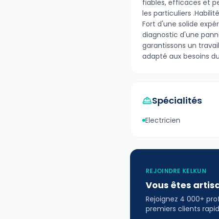
fiables, efficaces et p
les particuliers .Habili
Fort d'une solide exp
diagnostic d'une pann
garantissons un trava
adapté aux besoins du 
Spécialités
Electricien
REJOINDRE KELKUN
Vous êtes artis
Rejoignez 4 000+ profe
premiers clients rap