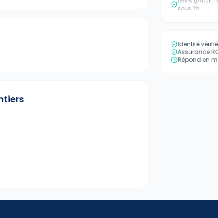
Devis gratuit 
sous 2h
Identité vérif
Assurance RC 
Répond en mo
ntiers