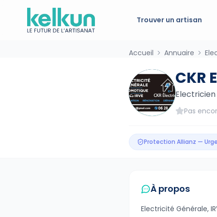
Trouver un artisan
Accueil
Annuaire
Ele
CKR E
Electricien
Pas encor
Protection Allianz — Ur
À propos
Electricité Générale, I