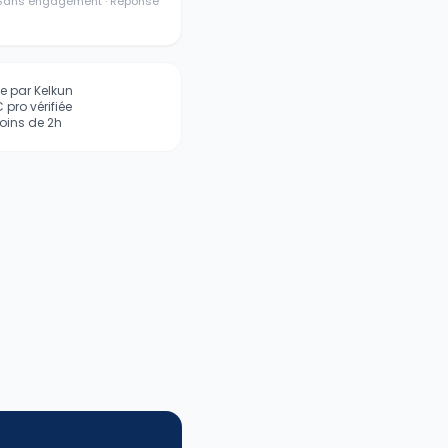
· Sans engagement · Réponse
iée par Kelkun
pro vérifiée
ins de 2h