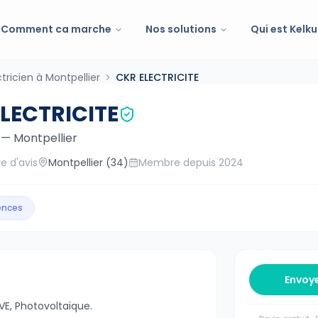
Comment ca marche
Nos solutions
Qui est Kelku
ctricien à Montpellier
CKR ELECTRICITE
LECTRICITE
—
Montpellier
e d'avis
Montpellier
(34)
Membre depuis
2024
gences
Envoy
RVE, Photovoltaïque.