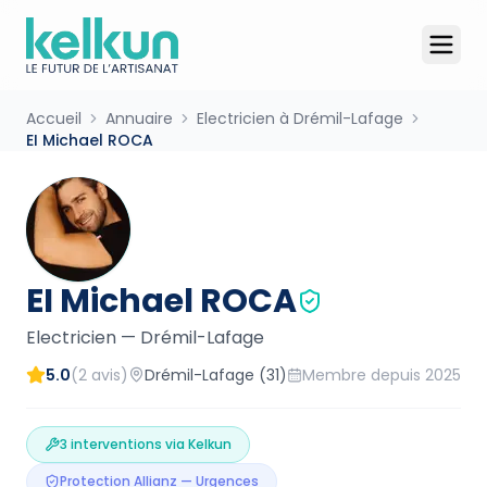
Accueil
Annuaire
Electricien à Drémil-Lafage
EI Michael ROCA
EI Michael ROCA
Electricien
—
Drémil-Lafage
5.0
(
2
avis)
Drémil-Lafage
(31)
Membre depuis
2025
3
interventions via Kelkun
Protection Allianz — Urgences