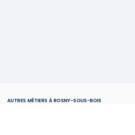
AUTRES MÉTIERS À
ROSNY-SOUS-BOIS
Assainisseur
à
Rosny Sous Bois
→
Canalisateur
à
Rosny Sous Bois
→