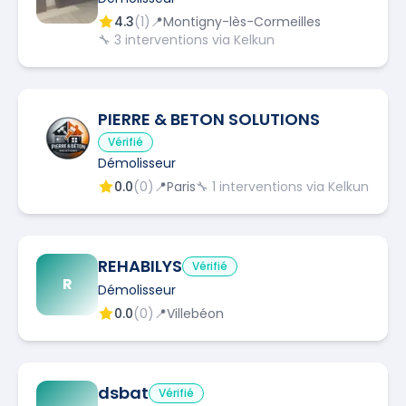
4.3
(
1
)
📍
Montigny-lès-Cormeilles
🔧
3
interventions via Kelkun
PIERRE & BETON SOLUTIONS
Vérifié
Démolisseur
0.0
(
0
)
📍
Paris
🔧
1
interventions via Kelkun
REHABILYS
Vérifié
R
Démolisseur
0.0
(
0
)
📍
Villebéon
dsbat
Vérifié