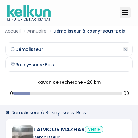
Accueil
Annuaire
Démolisseur à Rosny-sous-Bois
Démolisseur
à
Rosny-sous-Bois
(
93110
)
Trouvez et contactez un
démolisseur
qualifié à
Rosny-sou
Rayon de recherche •
20
km
10
100
8
Démolisseur
à
Rosny-sous-Bois
TAIMOOR MAZHAR
Vérifié
Démolisseur