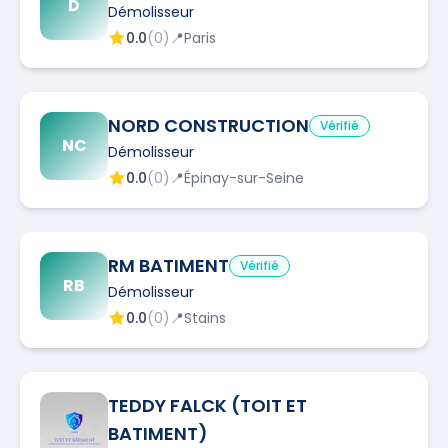
D
Démolisseur
0.0
(
0
)
📍
Paris
NORD CONSTRUCTION
Vérifié
NC
Démolisseur
0.0
(
0
)
📍
Épinay-sur-Seine
RM BATIMENT
Vérifié
RB
Démolisseur
0.0
(
0
)
📍
Stains
TEDDY FALCK (TOIT ET
BATIMENT)