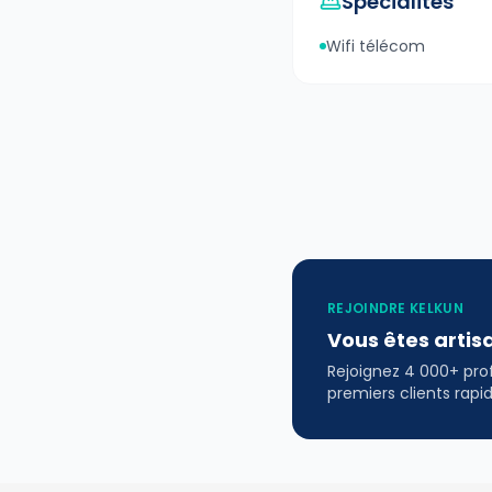
Spécialités
Wifi télécom
REJOINDRE KELKUN
Vous êtes artis
Rejoignez 4 000+ profe
premiers clients rap