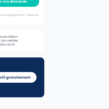
er ma demande
· Sans engagement · Réponse
iée par Kelkun
pro vérifiée
ins de 2h
ofil gratuitement