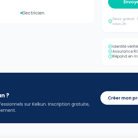
Envoy
Electricien
Devis gratuit 
sous 2h
Identité vérif
Assurance RC 
Répond en mo
an ?
Créer mon pr
ssionnels sur Kelkun. Inscription gratuite,
idement.