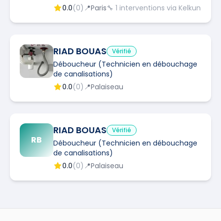
0.0
(
0
)
📍
Paris
🔧
1
interventions via Kelkun
RIAD BOUAS
Vérifié
Déboucheur (Technicien en débouchage
de canalisations)
0.0
(
0
)
📍
Palaiseau
RIAD BOUAS
Vérifié
RB
Déboucheur (Technicien en débouchage
de canalisations)
0.0
(
0
)
📍
Palaiseau