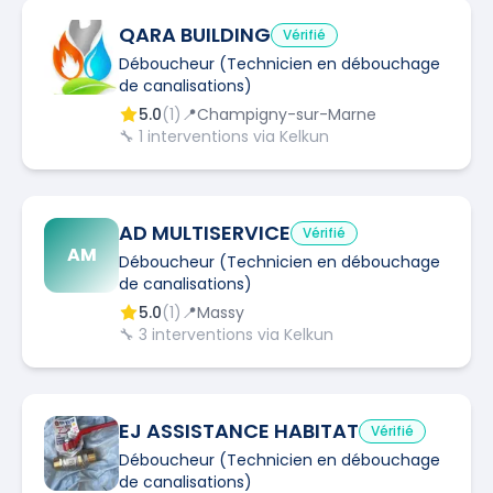
QARA BUILDING
Vérifié
Déboucheur (Technicien en débouchage
de canalisations)
5.0
(
1
)
📍
Champigny-sur-Marne
🔧
1
interventions via Kelkun
AD MULTISERVICE
Vérifié
AM
Déboucheur (Technicien en débouchage
de canalisations)
5.0
(
1
)
📍
Massy
🔧
3
interventions via Kelkun
EJ ASSISTANCE HABITAT
Vérifié
Déboucheur (Technicien en débouchage
de canalisations)