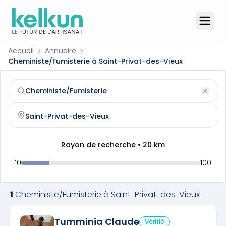
Accueil
Annuaire
Cheministe/Fumisterie à Saint-Privat-des-Vieux
Cheministe/Fumisterie
à
Saint-Privat-des-Vieux
(
30340
)
Trouvez et contactez un
cheministe/fumisterie
qualifié à
Rayon de recherche •
20
km
10
100
1
Cheministe/Fumisterie
à
Saint-Privat-des-Vieux
Tumminia Claude
Vérifié