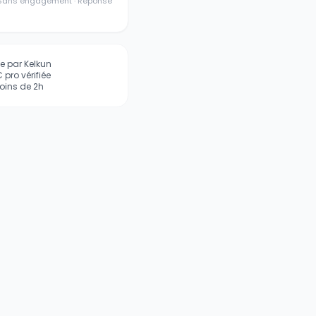
· Sans engagement · Réponse
iée par Kelkun
pro vérifiée
ins de 2h