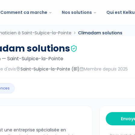
Comment ca marche
Nos solutions
Qui est Kelku
maticien à Saint-Sulpice-la-Pointe
Climadam solutions
adam solutions
n
—
Saint-Sulpice-la-Pointe
e d'avis
Saint-Sulpice-la-Pointe
(81)
Membre depuis
2025
gences
Envoy
t une entreprise spécialisée en