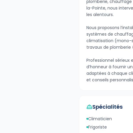
plomberie, chauffage e
la-Pointe, nous interv
les alentours.
Nous proposons l’insta
systèmes de chauffag
climatisation (mono-sp
travaux de plomberie (
Professionnel sérieux 
d’honneur à fournir un
adaptées à chaque clie
et conseils personnalis
Spécialités
Climaticien
Frigoriste