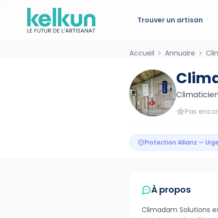
Trouver un artisan
Accueil
Annuaire
Cli
Clim
Climaticie
Pas encor
Protection Allianz — Ur
À propos
Climadam Solutions es