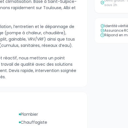
Devis gratuit 
t climatisation. Basé à Saint-Sulpice-
sous 2h
enons rapidement sur Toulouse, Albi et
Identité vérif
llation, l’entretien et le dépannage de
Assurance RC 
e (pompe à chaleur, chaudière),
Répond en mo
lit, gainable, VRV/VRF) ainsi que tous
cumulus, sanitaires, réseaux d’eau).
et réactif, nous mettons un point
 travail de qualité avec des solutions
nt. Devis rapide, intervention soignée
és.
Plombier
Chauffagiste