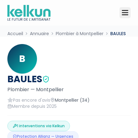
Accueil
Annuaire
Plombier à Montpellier
BAULES
B
BAULES
Plombier
—
Montpellier
Pas encore d'avis
Montpellier
(34)
Membre depuis
2025
1
interventions via Kelkun
Protection Allianz — Urgences