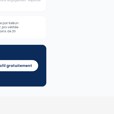
· Sans engagement · Réponse
iée par Kelkun
pro vérifiée
ins de 2h
ofil gratuitement