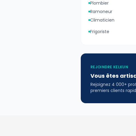
Plombier
Ramoneur
Climaticien
Frigoriste
REJOINDRE KELKUN
Vous êtes artis
Rejoignez 4 000+ profe
premiers clients rap