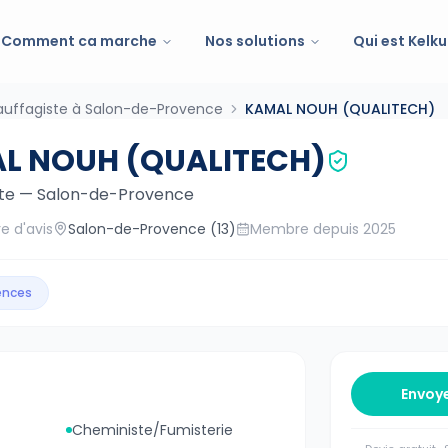
Comment ca marche
Nos solutions
Qui est Kelku
uffagiste à Salon-de-Provence
KAMAL NOUH (QUALITECH)
L NOUH (QUALITECH)
te
—
Salon-de-Provence
e d'avis
Salon-de-Provence
(13)
Membre depuis
2025
gences
Envoy
Cheministe/Fumisterie