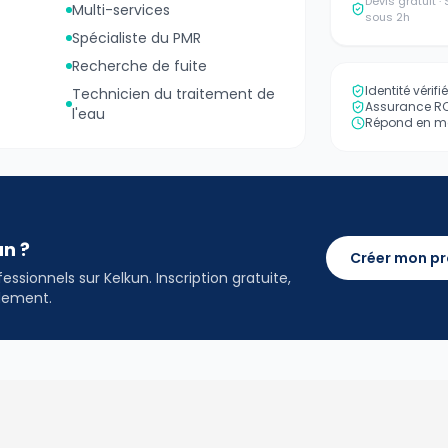
Devis gratuit 
Multi-services
sous 2h
Spécialiste du PMR
Recherche de fuite
Identité vérif
Technicien du traitement de
Assurance RC 
l'eau
Répond en mo
an ?
Créer mon pr
ssionnels sur Kelkun. Inscription gratuite,
idement.