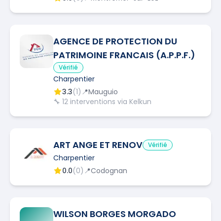
AGENCE DE PROTECTION DU
PATRIMOINE FRANCAIS (A.P.P.F.)
Vérifié
Charpentier
3.3
(
1
)
📍
Mauguio
🔧
12
interventions via Kelkun
ART ANGE ET RENOV
Vérifié
Charpentier
0.0
(
0
)
📍
Codognan
WILSON BORGES MORGADO