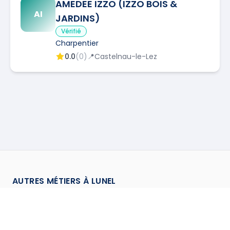
AMEDEE IZZO (IZZO BOIS &
AI
JARDINS)
Vérifié
Charpentier
0.0
(
0
)
📍
Castelnau-le-Lez
AUTRES MÉTIERS À
LUNEL
Cuisiniste (Installateur de cuisines)
à
Lunel
→
Electricien
à
Lunel
→