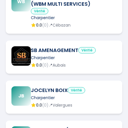
WB
(WBM MULTI SERVICES)
Vérifié
Charpentier
0.0
(
0
)
📍
Cébazan
SB AMENAGEMENT
Vérifié
Charpentier
0.0
(
0
)
📍
Aubais
JOCELYN BOIX
Vérifié
JB
Charpentier
0.0
(
0
)
📍
Valergues