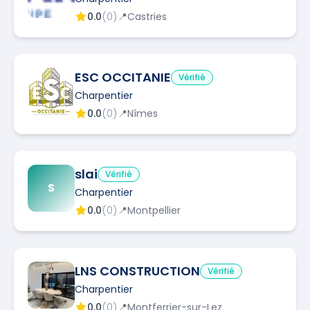
0.0
(
0
)
📍
Castries
ESC OCCITANIE
Vérifié
Charpentier
0.0
(
0
)
📍
Nîmes
slai
Vérifié
S
Charpentier
0.0
(
0
)
📍
Montpellier
LNS CONSTRUCTION
Vérifié
Charpentier
0.0
(
0
)
📍
Montferrier-sur-Lez