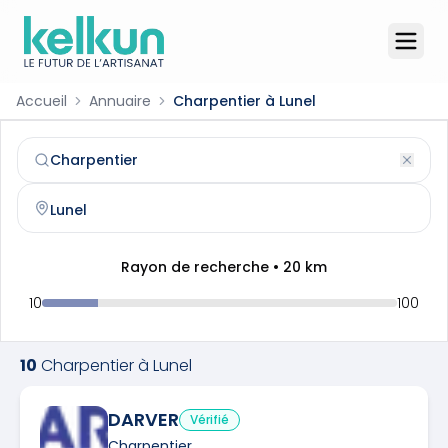
Accueil
Annuaire
Charpentier à Lunel
Charpentier
à
Lunel
(
34400
)
Trouvez et contactez un
charpentier
qualifié à
Lunel
Rayon de recherche •
20
km
10
100
10
Charpentier
à
Lunel
DARVER
Vérifié
Charpentier