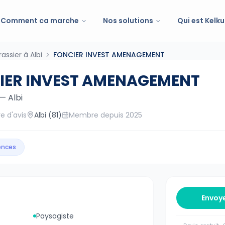
Comment ca marche
Nos solutions
Qui est Kelku
rassier à Albi
FONCIER INVEST AMENAGEMENT
IER INVEST AMENAGEMENT
—
Albi
e d'avis
Albi
(81)
Membre depuis
2025
gences
Envoy
Paysagiste