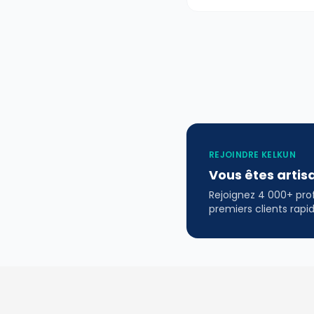
REJOINDRE KELKUN
Vous êtes artis
Rejoignez 4 000+ profe
premiers clients rap