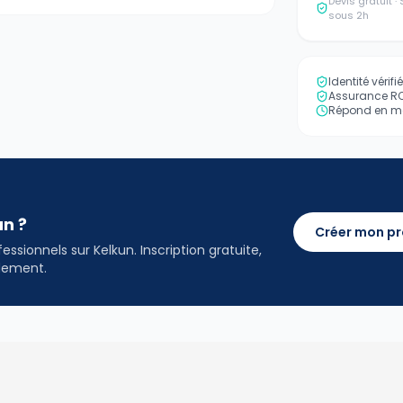
Devis gratuit 
sous 2h
Identité vérif
Assurance RC 
Répond en mo
an ?
Créer mon pr
ssionnels sur Kelkun. Inscription gratuite,
idement.