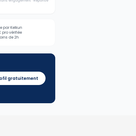
· Sans engagement · Réponse
iée par Kelkun
pro vérifiée
ins de 2h
ofil gratuitement