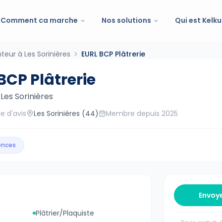
Comment ca marche
Nos solutions
Qui est Kelku
nteur à Les Sorinières
EURL BCP Plâtrerie
BCP Plâtrerie
—
Les Sorinières
e d'avis
Les Sorinières
(44)
Membre depuis
2025
gences
Envoy
Plâtrier/Plaquiste