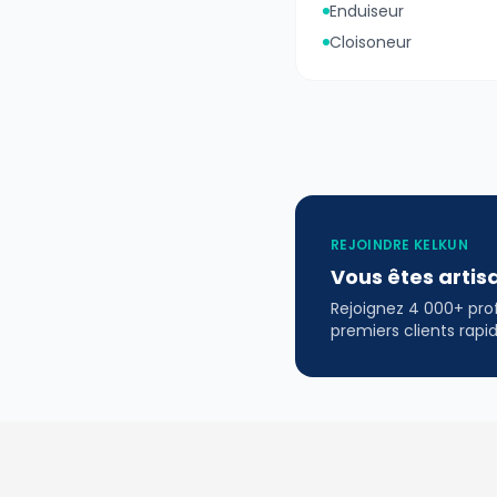
Enduiseur
Cloisoneur
REJOINDRE KELKUN
Vous êtes artis
Rejoignez 4 000+ profe
premiers clients rap