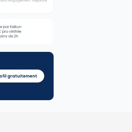
· Sans engagement · Réponse
iée par Kelkun
pro vérifiée
ins de 2h
ofil gratuitement