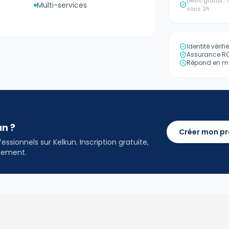
Devis gratuit 
Multi-services
sous 2h
Identité vérif
Assurance RC 
Répond en mo
an ?
Créer mon pr
ssionnels sur Kelkun. Inscription gratuite,
idement.