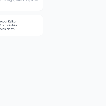
· Sans engagement · Réponse
iée par Kelkun
pro vérifiée
ins de 2h