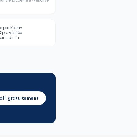
· Sans engagement · Réponse
iée par Kelkun
pro vérifiée
ins de 2h
ofil gratuitement