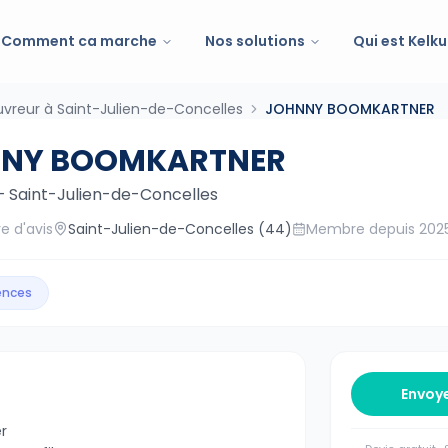
Comment ca marche
Nos solutions
Qui est Kelku
vreur à Saint-Julien-de-Concelles
JOHNNY BOOMKARTNER
NY BOOMKARTNER
—
Saint-Julien-de-Concelles
e d'avis
Saint-Julien-de-Concelles
(44)
Membre depuis
202
gences
Envoy
r