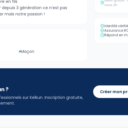
Devis gratuit 
e en fils
sous 2h
depuis 3 génération ce n’est pas
r mais notre passion !
Identité vérif
Assurance RC 
Répond en mo
Maçon
an ?
Créer mon pr
ssionnels sur Kelkun. Inscription gratuite,
idement.