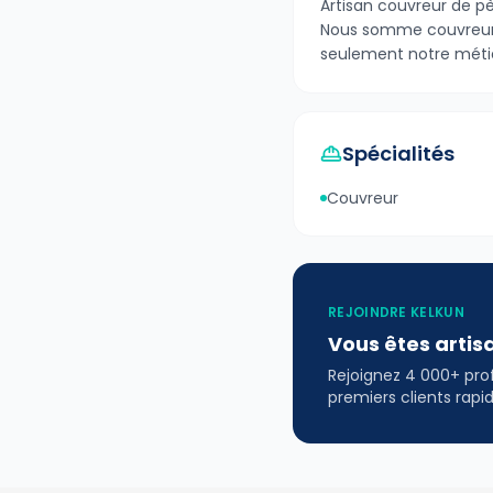
Artisan couvreur de pèr
Nous somme couvreur 
seulement notre métie
Spécialités
Couvreur
REJOINDRE KELKUN
Vous êtes artis
Rejoignez 4 000+ profe
premiers clients rap