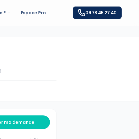
n ?
Espace Pro
09 78 45 27 40
5
er ma demande