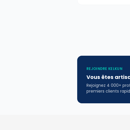
REJOINDRE KELKUN
Vous êtes artis
Rejoignez 4 000+ profe
premiers clients rap