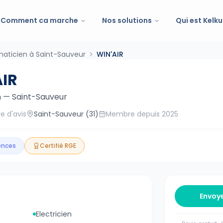
Comment ca marche
Nos solutions
Qui est Kelku
maticien à Saint-Sauveur
WIN'AIR
AIR
n
—
Saint-Sauveur
e d'avis
Saint-Sauveur
(31)
Membre depuis
2025
gences
Certifié RGE
Envoy
Electricien