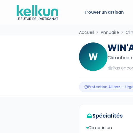
Trouver un artisan
Accueil
Annuaire
Cli
WIN'
W
Climaticie
Pas encor
Protection Allianz — Ur
Spécialités
Climaticien