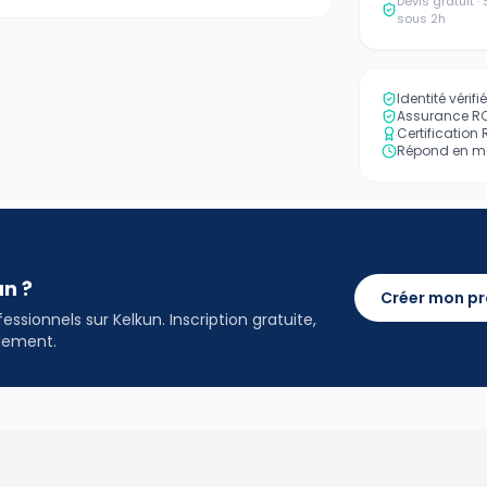
Devis gratuit 
sous 2h
Identité vérif
Assurance RC 
Certification
Répond en mo
an ?
Créer mon pr
ssionnels sur Kelkun. Inscription gratuite,
idement.