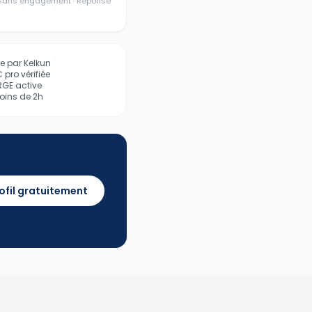
· Sans engagement · Réponse
iée par Kelkun
pro vérifiée
 RGE active
ins de 2h
ofil gratuitement