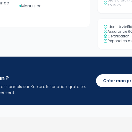
Devis gratuit 
ur de
sous 2h
Menuisier
Identité vérif
Assurance RC 
Certification
Répond en mo
an ?
Créer mon pr
ssionnels sur Kelkun. Inscription gratuite,
idement.