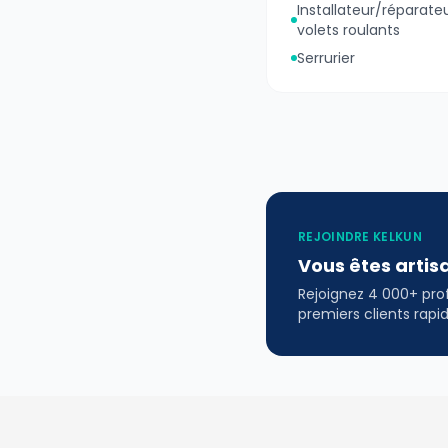
Installateur/réparate
volets roulants
Serrurier
REJOINDRE KELKUN
Vous êtes artis
Rejoignez 4 000+ profe
premiers clients rap