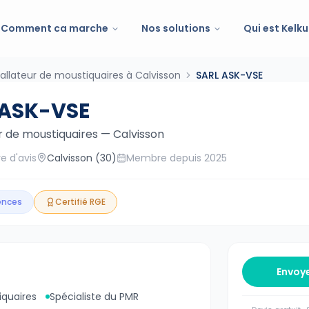
Comment ca marche
Nos solutions
Qui est Kelku
tallateur de moustiquaires à Calvisson
SARL ASK-VSE
 ASK-VSE
ur de moustiquaires
—
Calvisson
e d'avis
Calvisson
(30)
Membre depuis
2025
gences
Certifié RGE
Envoy
iquaires
Spécialiste du PMR