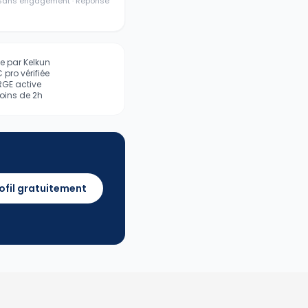
· Sans engagement · Réponse
iée par Kelkun
pro vérifiée
 RGE active
ins de 2h
ofil gratuitement