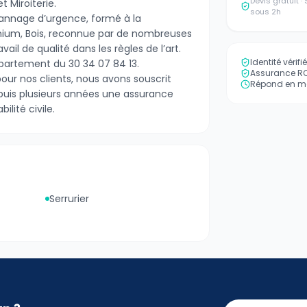
Devis gratuit 
t Miroiterie.
sous 2h
pannage d’urgence, formé à la
nium, Bois, reconnue par de nombreuses
ail de qualité dans les règles de l’art.
Identité vérif
épartement du 30 34 07 84 13.
Assurance RC 
pour nos clients, nous avons souscrit
Répond en mo
uis plusieurs années une assurance
lité civile.
Serrurier