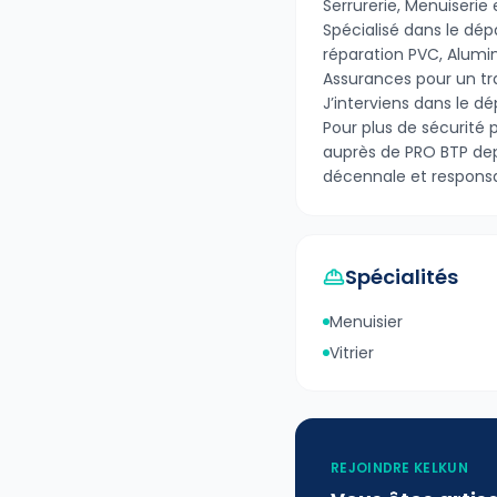
Serrurerie, Menuiserie e
Spécialisé dans le dé
réparation PVC, Alumi
Assurances pour un trav
J’interviens dans le d
Pour plus de sécurité 
auprès de PRO BTP dep
décennale et responsabi
Spécialités
Menuisier
Vitrier
REJOINDRE KELKUN