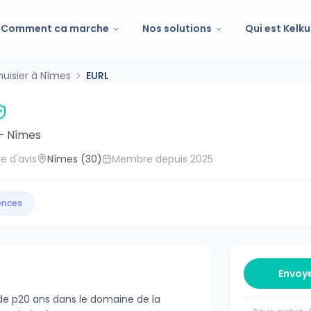
Comment ca marche
Nos solutions
Qui est Kelku
uisier à Nîmes
EURL
—
Nîmes
e d'avis
Nîmes
(30)
Membre depuis
2025
gences
Envoy
e p20 ans dans le domaine de la