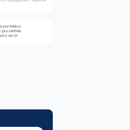
· Sans engagement · Réponse
iée par Kelkun
pro vérifiée
ins de 2h