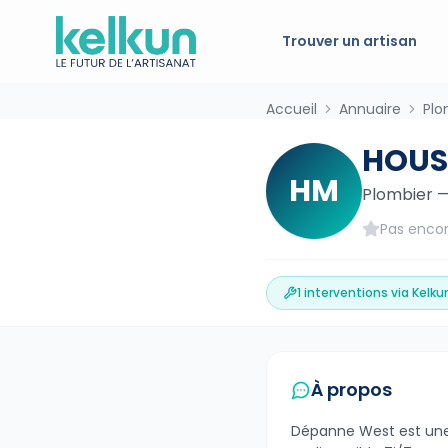
Trouver un artisan
Accueil
Annuaire
Plo
HOUS
HM
Plombier
Pas encor
1
interventions via Kelku
À propos
Dépanne West est une 