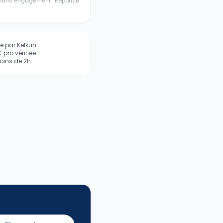
· Sans engagement · Réponse
iée par Kelkun
pro vérifiée
ins de 2h