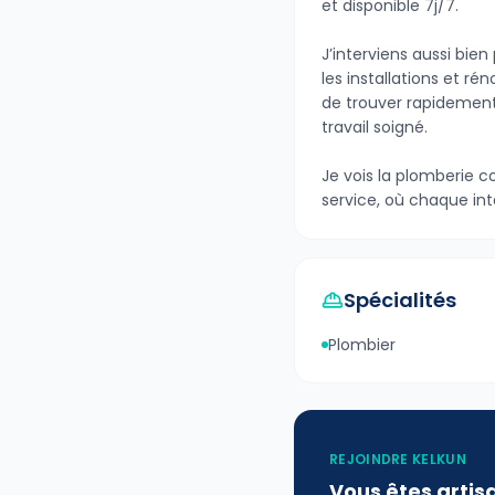
et disponible 7j/7.
J’interviens aussi bie
les installations et rén
de trouver rapidement 
travail soigné.
Je vois la plomberie 
service, où chaque inte
Spécialités
Plombier
REJOINDRE KELKUN
Vous êtes artis