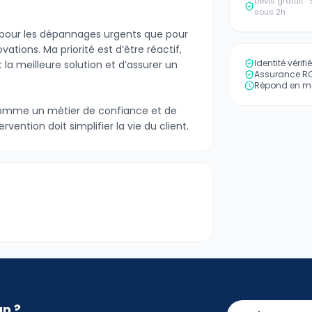
Devis gratuit 
sous 2h
n pour les dépannages urgents que pour
ovations. Ma priorité est d’être réactif,
Identité vérif
la meilleure solution et d’assurer un
Assurance RC 
Répond en mo
comme un métier de confiance et de
rvention doit simplifier la vie du client.
an ?