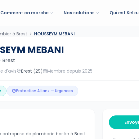
Comment ca marche
Nos solutions
Qui est Kelku
mbier à Brest
HOUSSEYM MEBANI
SEYM MEBANI
—
Brest
e d'avis
Brest
(29)
Membre depuis
2025
n
Protection Allianz — Urgences
Envoy
entreprise de plomberie basée à Brest