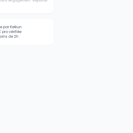
· Sans engagement · Réponse
iée par Kelkun
pro vérifiée
ins de 2h